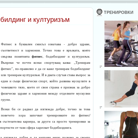
ТРЕНИРОВКИ
ибилдинг и културизъм
Фитнес в буквален смисъл означава - добро здраве,
съответност и хармония. Точно това е връзката, която
фитнес
свързва понятията
, бодибилдинг и културизъм.
Въпреки че почти всеки спортуващ казва: „Тренирам
фитнес”, по-правилно е да се каже тренирам бодибилдинг
или тренирам културизъм. И в двата случая става въпрос за
един и същи физически спорт, който развива мускулите в
човешкото тяло, което от своя страна е признак за добро
физическо здраве и хармония между отделните мускулни
групи.
Всеки би се радвал да изглежда добре, точно за това
повечето хора започват тренировките по фитнес/
в състезателна кариера, за други са просто тренировки за
спортисти от тази сфера харесват бодибилдинга.
да изглежда добре и да направи нещо полезно за своето