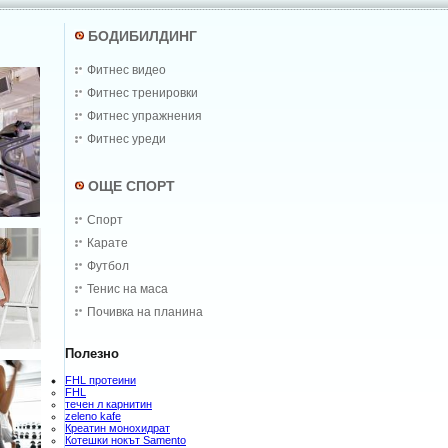
БОДИБИЛДИНГ
Фитнес видео
Фитнес тренировки
Фитнес упражнения
Фитнес уреди
ОЩЕ СПОРТ
Спорт
Карате
Футбол
Тенис на маса
Почивка на планина
Полезно
FHL протеини
FHL
течен л карнитин
zeleno kafe
Креатин монохидрат
Котешки нокът Samento