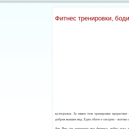
Фитнес тренировки, бод
културизъм. За някои тези тренировки прерастват 
добрия външен вид. Едно обаче е сигурно - всички 
Ако Вие сте начинаещ във фитнеса, който иска 